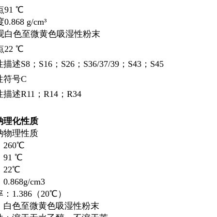
点
91 ℃
度
0.868 g/cm³
观
白色至微黄色吸湿性粉末
点
22 ℃
性描述
S8；S16；S26；S36/37/39；S43；S45
性符号
C
性描述
R11；R14；R34
钠理化性质
钠物理性质
260℃
91 ℃
22℃
.868g/cm3
：1.386（20℃）
：白色至微黄色吸湿性粉末