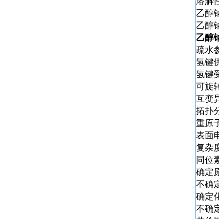
溶解
乙醇
乙醇
乙醇
疏水参
氢键
氢键
可旋
互变
拓扑分
重原
表面
复杂
同位
确定
不确
确定
不确