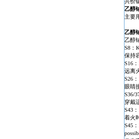
共价
乙醇
主要
乙醇
乙醇
S8：Ke
保持
S16：K
远离
S26：In
眼睛
S36/37
穿戴
S43：In
着火
S45：In
possib