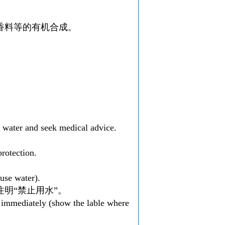
香料等的有机合成。
 water and seek medical advice.
rotection.
 use water).
明“禁止用水”。
e immediately (show the lable where