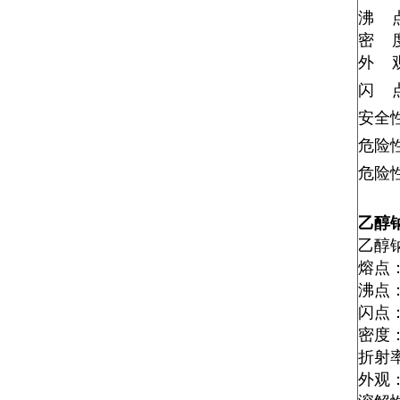
沸 
密 
外 
闪 
安全
危险
危险
乙醇
乙醇
熔点：
沸点：
闪点：
密度：0
折射率
外观