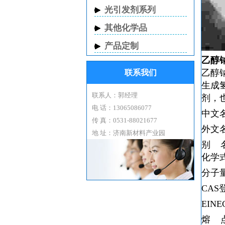
光引发剂系列
其他化学品
产品定制
乙醇
乙醇
联系我们
生成
联系人：郭经理
剂，
电 话：13065086077
中文
传 真：0531-88021677
外文
地 址：济南新材料产业园
别 
化学
分子
CAS
EIN
熔 