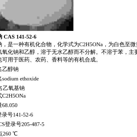
钠
CAS
141-52-6
钠，是一种有机化合物，化学式为C
2
H
5
ONa，为白色至
氢氧化钠和乙醇，溶于无水乙醇而不分解。不溶于苯，主
也可用于医药、农药、香料等的有机合成。
名
乙醇钠
名
sodium ethoxide
名
乙氧基钠
式
C
2
H
5
ONa
量
68.050
登录号
141-52-6
ECS登录号
205-487-5
点
260 ℃