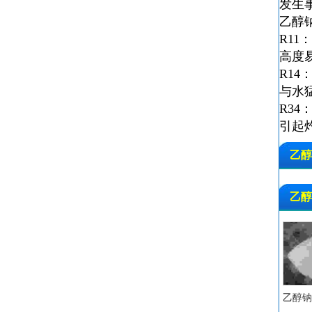
发生
乙醇
R11：H
高度
R14：R
与水
R34：C
引起
乙醇钠
乙醇钠
乙醇钠 C