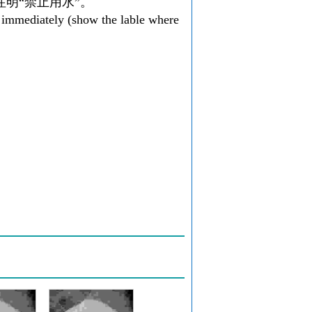
明“禁止用水”。
e immediately (show the lable where