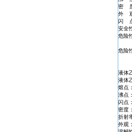
密 度0
外 
闪 点
安全性描
危险
危险性
液体
液体
熔点：
沸点：
闪点：
密度：0
折射率
外观
溶解