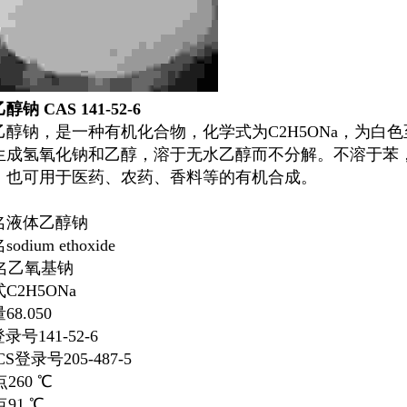
乙醇钠
CAS 141-52-6
乙醇钠
，是一种有机化合物，化学式为C2H5ONa，为白
生成氢氧化钠和乙醇，溶于无水乙醇而不分解。不溶于苯
，也可用于医药、农药、香料等的有机合成。
名
液体乙醇钠
odium ethoxide
名乙氧基钠
C2H5ONa
8.050
录号141-52-6
CS登录号205-487-5
260 ℃
91 ℃