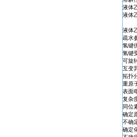
液体
液体
液体
疏水参
氢键
氢键
可旋
互变
拓扑分
重原
表面
复杂
同位
确定
不确
确定