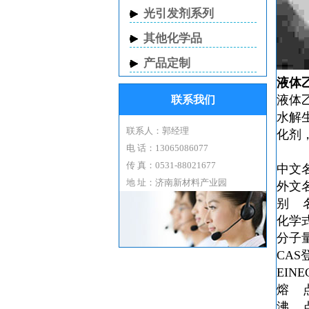
光引发剂系列
其他化学品
产品定制
液体
液体
联系我们
水解
联系人：郭经理
化剂
电 话：13065086077
传 真：0531-88021677
中文
地 址：济南新材料产业园
外文名s
别 
化学式
分子量6
CAS登
EINE
熔 点
沸 点