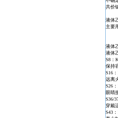
不确
共价
液体
主要
液体
液体
S8：Ke
保持
S16：K
远离
S26：In
眼睛
S36/37
穿戴
S43：In