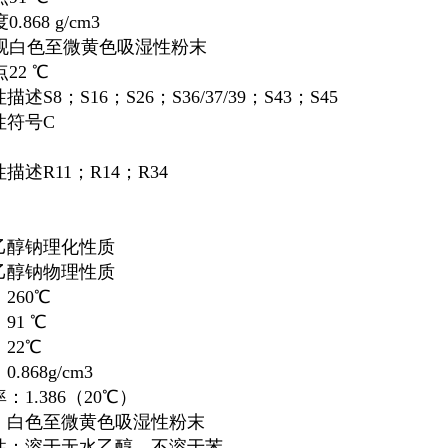
.868 g/cm3
观白色至微黄色吸湿性粉末
22 ℃
述S8；S16；S26；S36/37/39；S43；S45
性符号C
描述R11；R14；R34
乙醇钠
理化性质
乙醇钠
物理性质
260℃
91 ℃
22℃
.868g/cm3
：1.386（20℃）
：白色至微黄色吸湿性粉末
性：溶于无水乙醇，不溶于苯