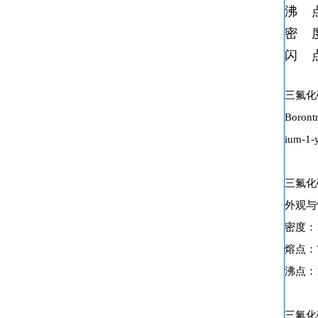
沸 
密 
闪 
三氟化
Borontr
ium-1-y
三氟化
外观与
密度：1.2
熔点：?12
沸点：180
三氟化