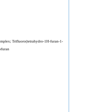
mplex; Trifluoro(tetrahydro-1H-furan-1-
ofuran