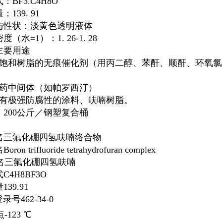
：BF3.C4H8O
139. 91
与性状：淡黄色透明液体
（水=1）：1. 26-1. 28
主要用途
不饱和树脂的无痕催化剂（用丙二醇、苯酐、顺酐、环氧
医药中间体（如帕罗西汀）
具有极强防腐性的涂料、呋喃树脂。
：200公斤／钢塑复合桶
名
三氟化硼四氢呋喃络合物
名
Boron trifluoride tetrahydrofuran complex
名
三氟化硼四氢呋喃
式
C
4
H
8
BF
3
O
量
139.91
登录号
462-34-0
点
-123 ℃