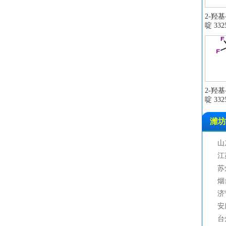
2-羟
啶 3325
2-羟
啶 3325
潍坊
山
四
江
四
苏
四
烟
四
济
四
安
四
台