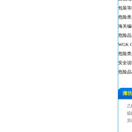
包装等
危险类
海关编码
危险品运
WGK G
危险类别码
安全说明：
危险品标
潍坊
乙
硫
铁
异