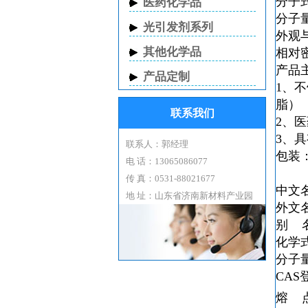
分子式
医药化学品
分子量：
光引发剂系列
外观
其他化学品
相对密度
产品
产品定制
1、
脂）
联系我们
2、
3、
联系人：郭经理
包装
电 话：13065086077
传 真：0531-88021677
中文
地 址：山东省济南新材料产业园
外文
别 
化学
分子
CAS
熔 