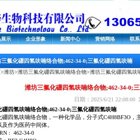
络合物;462-34-0;三氟化硼
品展示
企业形象
新闻中心
营销网络
联系
三氟化硼四氢呋喃络合物;462-34-0;三氟化硼四氢呋喃
页
>
潍坊
>
潍坊三氟化硼四氢呋喃络合物
>潍坊三氟化硼四氢呋喃络
潍坊三氟化硼四氢呋喃络合物;462-34-0
日期：2025/6/21 22:
化硼四氢呋喃络合物
;462-34-0;三氟化硼四氢呋喃
化硼四氢呋喃络合物，一种化学品，分子式C
4
H
8
BF
3
O，
以及作为医药中间体。
N : 462-34-0