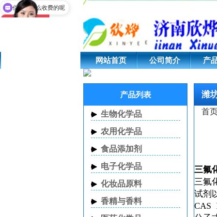
现在有优惠活动吗
潍坊三氟化硼四氢呋喃
你们是怎么收费的呢
网站首页
公司简介
产
潍坊
产品列表
首
生物化学品
农用化学品
食品添加剂
电子化学品
三氟
三氟
化妆品原料
试剂
香精与香料
CAS R