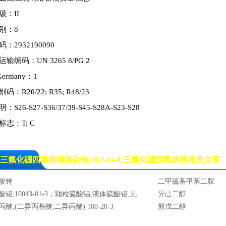
级：II
别：8
：2932190090
输编码：UN 3265 8/PG 2
ermany：1
：R20/22; R35; R48/23
S26-S27-S36/37/39-S45-S28A-S23-S28
志：T; C
三氟化硼四氢呋喃络合物;462-34-0;三氟化硼四氢呋喃相关文章
酸钾
二甲硫基甲苯二胺
酸铝,10043-01-3；颗粒硫酸铝,液体硫酸铝,无
异己二醇
硫酸铝,块状硫酸铝, 片状硫酸铝,粉状硫酸铝
丙醚,(二异丙基醚;二异丙醚) 108-20-3
新戊二醇