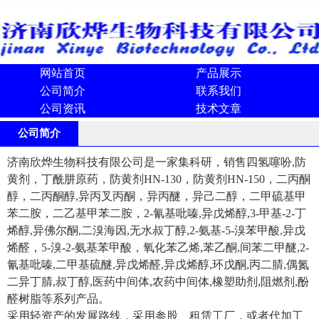
网站首页
产品展示
公司简介
联系我们
公司资讯
技术文章
公司简介
济南欣烨生物科技有限公司是一家集科研，销售四氢噻吩,防
黄剂，丁酰肼原药，防黄剂HN-130，防黄剂HN-150，二丙酮
醇，二丙酮醇,异丙叉丙酮，异丙醚，异己二醇，二甲硫基甲
苯二胺，二乙基甲苯二胺，2-氰基吡嗪,异戊烯醇,3-甲基-2-丁
烯醇,异佛尔酮,二溴海因,无水叔丁醇,2-氨基-5-溴苯甲酸,异戊
烯醛，5-溴-2-氨基苯甲酸，氧化苯乙烯,苯乙酮,间苯二甲醚,2-
氰基吡嗪,二甲基硫醚,异戊烯醛,异戊烯醇,环戊酮,丙二腈,偶氮
二异丁腈,叔丁醇,医药中间体,农药中间体,橡塑助剂,阻燃剂,酚
醛树脂等系列产品。
采用轻资产的发展路线，采用参股、租赁工厂，或者代加工