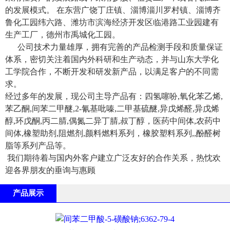
的发展模式。 在东营广饶丁庄镇、淄博淄川罗村镇、淄博齐
鲁化工园纬六路、潍坊市滨海经济开发区临港路工业园建有
生产工厂，德州市禹城化工园。
公司技术力量雄厚，拥有完善的产品检测手段和质量保证
体系，密切关注着国内外科研和生产动态，并与山东大学化
工学院合作，不断开发和研发新产品，以满足客户的不同需
求。
经过多年的发展，现公司主导产品有：四氢噻吩,氧化苯乙烯,
苯乙酮,间苯二甲醚,2-氰基吡嗪,二甲基硫醚,异戊烯醛,异戊烯
醇,环戊酮,丙二腈,偶氮二异丁腈,叔丁醇，医药中间体,农药中
间体,橡塑助剂,阻燃剂,颜料燃料系列，橡胶塑料系列,,酚醛树
脂等系列产品等。
我们期待着与国内外客户建立广泛友好的合作关系，热忱欢
迎各界朋友的垂询与惠顾
产品展示