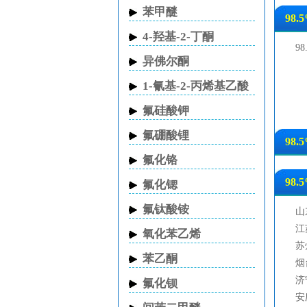
苯甲醚
98.
4-羟基-2-丁酮
9
异佛尔酮
1-氰基-2-丙烯基乙酸
酯
氟硅酸钾
氟硼酸锂
98.
氟化铬
98.
氟化锶
氟钛酸铵
山
江
氧化苯乙烯
苏
苯乙酮
烟
济
氟化钡
安