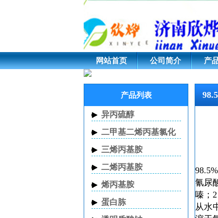
98.5%氰尿酸 CAS 10
网站首页
公司简介
产
98
产品列表
异丙硫醇
二甲基二烯丙基氯化
铵
三烯丙基胺
二烯丙基胺
98.5
氰尿酸
烯丙基胺
嗪；2，
蛋白胨
从水