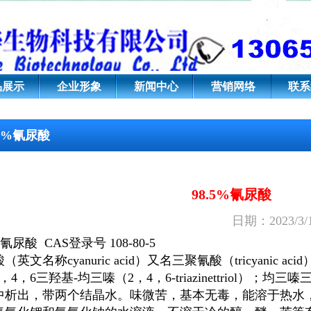
8-80-5
品展示
企业形象
新闻中心
营销网络
联系
.5%氰尿酸
98.5%氰尿酸
日期：2023/3/
%氰尿酸 CAS登录号 108-80-5
（英文名称cyanuric acid）又名三聚氰酸（tricyanic ac
4，6三羟基-均三嗪（2，4，6-triazinettriol）；均三嗪三醇(
中析出，带两个结晶水。味微苦，基本无毒，能溶于热水