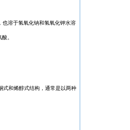
，也溶于氢氧化钠和氢氧化钾水溶
氰酸。
即酮式和烯醇式结构，通常是以两种