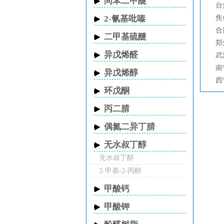
间苯二甲醚
台
2-氰基吡嗪
焦
合
二甲基硫醚
郑
异戊烯醛
武
南
异戊烯醇
西
环戊酮
丙二腈
偶氮二异丁腈
无水叔丁醇
无水叔丁醇
2-甲基-2-丙醇
甲酸钙
甲酸钾