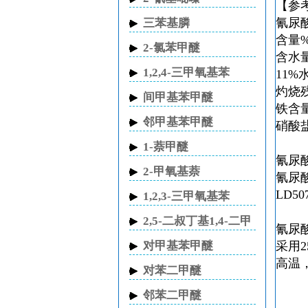
【参
氰尿
三苯基膦
含量%≥
2-氯苯甲醚
含水量
1,2,4-三甲氧基苯
11%
灼烧残
间甲基苯甲醚
铁含量
邻甲基苯甲醚
硝酸盐
1-萘甲醚
氰尿
2-甲氧基萘
氰尿酸
LD50
1,2,3-三甲氧基苯
2,5-二叔丁基1,4-二甲
氰尿
氧基苯
对甲基苯甲醚
采用
高温
对苯二甲醚
邻苯二甲醚