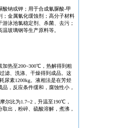
脲酸钠或钾；用于合成氰脲酸-甲
剂；金属氰化缓蚀剂；高分子材料
于游泳池氯稳定剂、杀菌、去污；
高温玻璃钢等生产原料等。
热至200~300℃，热解得到粗
经过滤、洗涤、干燥得到成品。这
尿素1200kg。液相法是在芳烃
成品，反应条件缓和，腐蚀性小，
比为1.7~2，升温至190℃，
分取出，粉碎、硫酸溶解，煮沸，