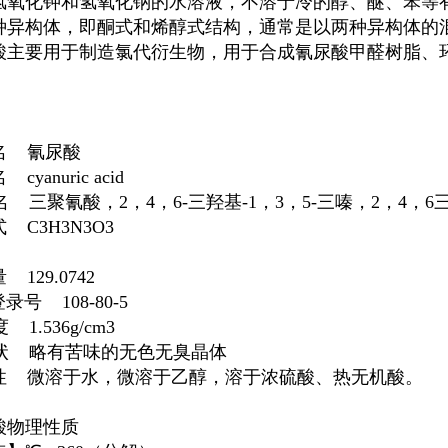
氢氧化钾和氢氧化钠的水溶液，不溶于冷的醇、醚、苯等有机溶
种异构体，即酮式和烯醇式结构，通常是以两种异构体的
酸主要用于制造氯代衍生物，用于合成氰尿酸甲醛树脂、
名 氰尿酸
cyanuric acid
 三聚氰酸，2，4，6-三羟基-1，3，5-三嗪，2，4，6
 C3H3N3O3
 129.0742
录号 108-80-5
1.536g/cm3
状 略有苦味的无色无臭晶体
性 微溶于水，微溶于乙醇，溶于浓硫酸、热无机酸。
酸物理性质