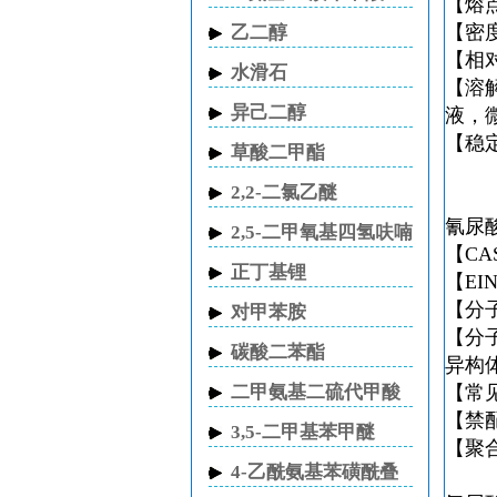
【熔点
【密度
乙二醇
【相对
水滑石
【溶
异己二醇
液，
【稳
草酸二甲酯
2,2-二氯乙醚
氰尿
2,5-二甲氧基四氢呋喃
【CA
正丁基锂
【EI
【分子
对甲苯胺
【分
碳酸二苯酯
异构
二甲氨基二硫代甲酸
【常
钠
【禁
3,5-二甲基苯甲醚
【聚
4-乙酰氨基苯磺酰叠