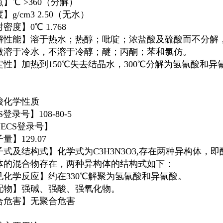
】℃ >360（分解）
】g/cm3 2.50（无水）
密度】0℃ 1.768
解性能】溶于热水；热醇；吡啶；浓盐酸及硫酸而不分解
微溶于冷水，不溶于冷醇；醚；丙酮；苯和氯仿。
定性】加热到150℃失去结晶水，300℃分解为氢氰酸和异
酸化学性质
S登录号】108-80-5
NECS登录号】
量】129.07
子式及结构式】化学式为C3H3N3O3,存在两种异构体，
体的混合物存在，两种异构体的结构式如下：
见化学反应】约在330℃解聚为氢氰酸和异氰酸。
配物】强碱、强酸、强氧化物。
合危害】无聚合危害