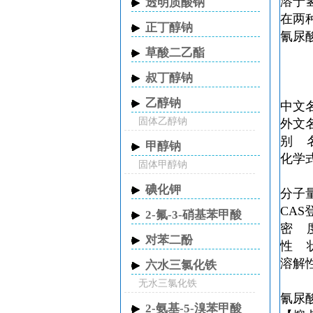
溶于
透明质酸钠
在两
正丁醇钠
氰尿
草酸二乙酯
叔丁醇钠
乙醇钠
中文
固体乙醇钠
外文名 
别 名
甲醇钠
化学式
固体甲醇钠
碘化钾
分子量
CAS登
2-氟-3-硝基苯甲酸
密 度 
对苯二酚
性 
溶解
六水三氯化铁
无水三氯化铁
氰尿
2-氨基-5-溴苯甲酸