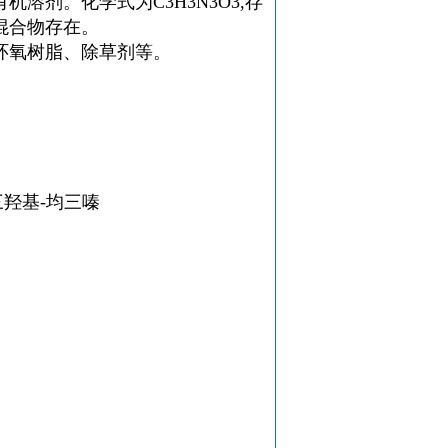
剂。化学式为C3H3N3O3,存
混合物存在。
环氧树脂、除草剂等。
三羟基-均三嗪