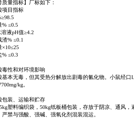
考质量指标】厂标如下：
酸项目指标
98.5
% ≤0.5
水溶液pH值≥4.2
渣% ≤0.1
×10≤25
% ≤0.3
酸毒性和对环境影响
基本无毒，但其受热分解放出剧毒的氰化物。小鼠经口LD50 
7700mg/kg。
酸包装、运输和贮存
25kg塑料编织袋，50kg纸板桶包装，存放于阴凉、通风
，严禁与强酸、强碱、强氧化剂混装混运。