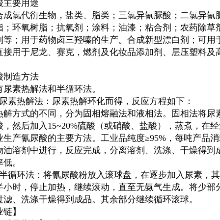
酸主要用途
合成氯代衍生物，盐类、脂类；三氯异氰脲酸；二氯异氰
脂；环氧树脂；抗氧剂；涂料；油漆；粘合剂；农药除草
剂等；用于药物卤三羟嗪的生产。合成新型漂白剂；可用
直接用于尼龙、赛克，燃剂及化妆品添加剂、层压塑料及
酸制造方法
有尿素热解法和半循环法。
）尿素热解法：尿素热解环化而得，反应方程如下：
热解方式的不同，分为固相熔融法和液相法。固相法将尿素加
酸，然后加入15~20%硫酸（或硝酸、盐酸），蒸煮，在
业生产氰尿酸的主要方法。工业品纯度≥95%，每吨产品消耗
物油溶剂中进行，反应完成，分离溶剂、洗涤、干燥得到
率低。
）半循环法：将氰尿酸粉放入滚球盘，在逐步加入尿素，其摩尔
半小时，停止加热，继续滚动，直至无氨气生成。将少部
过滤、洗涤干燥得到成品。其余部分继续循环滚球。
业链】