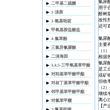
氮
氰尿
二甲基二硫醚
用于
1-溴萘
醛树
改性
3-氨基吡啶
还可
甲氧基胺盐酸盐
氰尿
4-氟苯酚
主要
三氯异氰脲酸
（1
二溴海因
根据
氰尿
3,4,5-三甲氧基苯甲酸
是工
甲酯
对羟基苯甲酸甲酯
或矿
但收
对叔丁基苯甲酸甲酯
（2
邻甲基苯甲酸甲酯
继续
离心
对氯苯甲醚
【产
2-氰基吡嗪