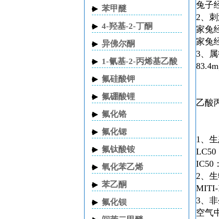
兔子经
苯甲醚
2、
4-羟基-2-丁酮
家兔经
家兔经
异佛尔酮
3、
1-氰基-2-丙烯基乙酸
83.
酯
氟硅酸钾
氟硼酸锂
乙酸
氟化铬
氟化锶
1、
氟钛酸铵
LC5
IC5
氧化苯乙烯
2、
苯乙酮
MIT
3、
氟化钡
空气中