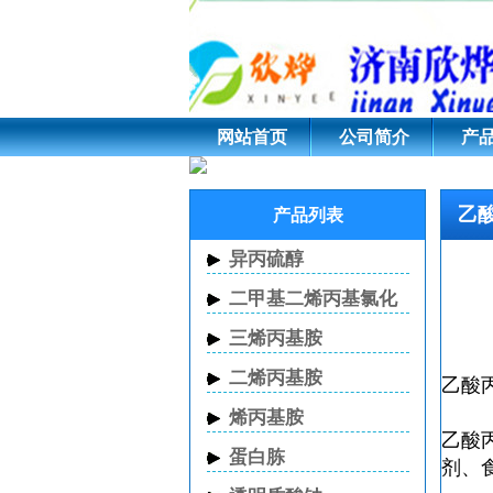
乙酸丙酯 CAS 109-6
网站首页
公司简介
产
乙
产品列表
异丙硫醇
二甲基二烯丙基氯化
铵
三烯丙基胺
二烯丙基胺
乙酸丙酯
烯丙基胺
乙酸
蛋白胨
剂、