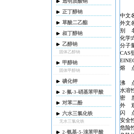
透明质酸钠
正丁醇钠
中文
草酸二乙酯
外文名 
别 
叔丁醇钠
化学式
乙醇钠
分子量
固体乙醇钠
CAS登
EINE
甲醇钠
熔 点
固体甲醇钠
碘化钾
沸 点
水溶
2-氟-3-硝基苯甲酸
密 度 
对苯二酚
外 
闪 点
六水三氯化铁
安全性
无水三氯化铁
危险
2-氨基-5-溴苯甲酸