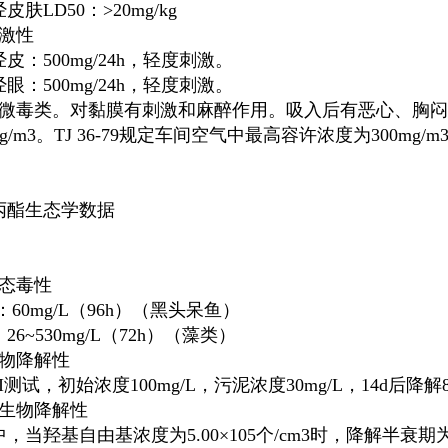
皮肤LD50：>20mg/kg
刺激性
皮：500mg/24h，轻度刺激。
眼：500mg/24h，轻度刺激。
属微毒类。对黏膜有刺激和麻醉作用。吸入后有恶心、胸
4mg/m3。TJ 36-79规定车间空气中最高容许浓度为300mg/m3。
丙酯生态学数据
生态毒性
0：60mg/L（96h）（黑头呆鱼）
0：26~530mg/L（72h）（藻类）
生物降解性
I-I测试，初始浓度100mg/L，污泥浓度30mg/L，14d后降解
非生物降解性
，当羟基自由基浓度为5.00×105个/cm3时，降解半衰期