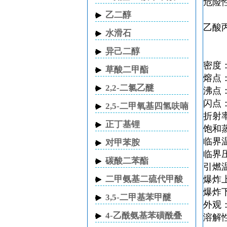
危险性
乙二醇
乙酸
水滑石
异己二醇
密度：0
草酸二甲酯
熔点：
2,2-二氯乙醚
沸点：
闪点：
2,5-二甲氧基四氢呋喃
折射率
正丁基锂
饱和蒸
临界温
对甲苯胺
临界压
碳酸二苯酯
引燃温
二甲氨基二硫代甲酸
爆炸上
钠
爆炸下
3,5-二甲基苯甲醚
外观
4-乙酰氨基苯磺酰叠
溶解