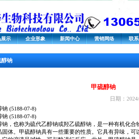
有多种应用
品展示
企业形象
新闻中心
营销网络
联系
硫醇钠
甲硫醇钠
日期：2024/
醇钠
(5188-07-8)
醇钠
(5188-07-8)
醇钠
，也称为硫代乙醇钠或羟乙硫醇钠，是一种有机化合物
晶固体。
甲硫醇钠
具有一些重要的性质。它具有异味，可