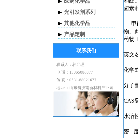
和醚
医药化学品
卤素
光引发剂系列
其他化学品
甲
物。
产品定制
药物
联系我们
英文名：
联系人：郭经理
化学式
电 话：13065086077
传 真：0531-88021677
分子量：
地 址：山东省济南新材料产业园
CAS登
水溶
密 度：