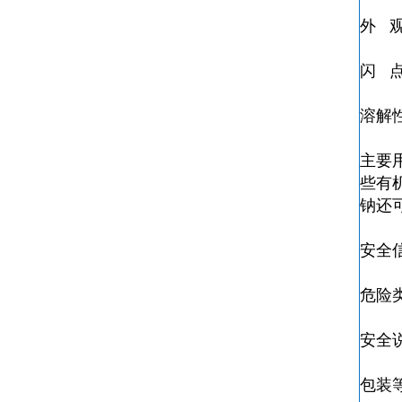
外 
闪 点
溶解
主要
些有
钠
还
安全
危险类
安全说明
包装等