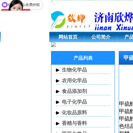
甲硫醇钠在实践中
你们是怎么收费的呢
网站首页
公司简介
产
甲
产品列表
生物化学品
农用化学品
食品添加剂
电子化学品
甲硫
甲硫
化妆品原料
甲硫
香精与香料
色结