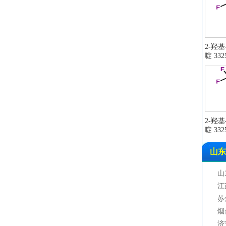
2-羟
啶 3325
2-羟
啶 3325
山东
山
江
苏
烟
济