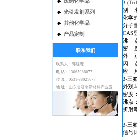
医药化学品
3-(Tri
别 
光引发剂系列
化学
其他化学品
分子
CAS
产品定制
沸 
密 
联系我们
外 
闪 
联系人：郭经理
应 
电 话：13065086077
3-
传 真：0531-88021677
外观
地 址：山东省济南新材料产业园
密度：1.
沸点：11
折射率：
3-
信号