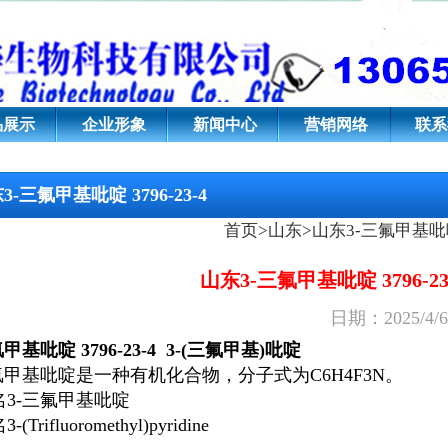
796-23-4;3-(三氟甲基)吡啶
品展示
企业形象
新闻中心
营销网络
联系
3-三氟甲基吡啶 3796-23-4
首页
>
山东
>
山东3-三氟甲基吡
山东3-三氟甲基吡啶 3796-23
日期：2025/4
氟甲基吡啶
3796-23-4
3-(三氟甲基)吡啶
三氟甲基吡啶是一种有机化合物，分子式为C
6
H
4
F
3
N。
名
3-三氟甲基吡啶
名
3-(Trifluoromethyl)pyridine