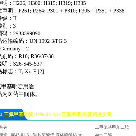
：H226; H300; H315; H319; H335
：P261; P264; P301 + P310; P305 + P351 + P338
级：II
类别：3
码：2933399090
运输编码：UN 1992 3/PG 3
Germany：2
码：R10; R36/37/38
：S26-S45-S37
志：T; Xi; F [2]
三氟甲基吡啶用途
品为医药中间体。
3-三氟甲基吡啶;3796-23-4;3-(三氟甲基)吡啶相关文章
酸钾
二甲硫基甲苯二胺
酸铝,10043-01-3；颗粒硫酸铝,液体硫酸铝,无
异己二醇