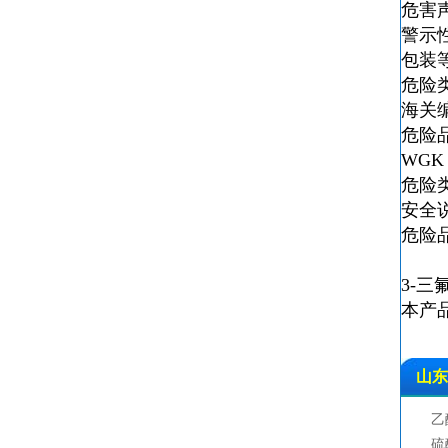
危害声明
警示性声明
包装等
危险
海关编
危险品
WGK 
危险类别
安全说明
危险品标
3-
本产
山东
乙
硫