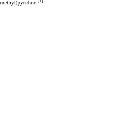
[1]
omethyl)pyridine