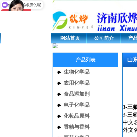
现在有优惠活动吗
山东3-三氟甲基吡啶;3
你们是怎么收费的呢
网站首页
公司简介
产
山东
产品列表
生物化学品
农用化学品
食品添加剂
电子化学品
3-三
3-
化妆品原料
中文
香精与香料
外文