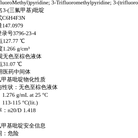
fluoroMethyl)pyridine; 3-Trifluoromethylpyridine; 3-(trifluor
名
3-(三氟甲基)吡啶
式
C
6
H
4
F
3
N
量
147.0979
登录号
3796-23-4
点
127.77 ℃
度
1.266 g/cm³
观
无色至棕色液体
点
31.07 ℃
用
医药中间体
三氟甲基吡啶物化性质
与性状：无色至棕色液体
276 g/mL at 25 °C
3-115 °C(lit.)
n20/D 1.418
三氟甲基吡啶安全信息
词：危险