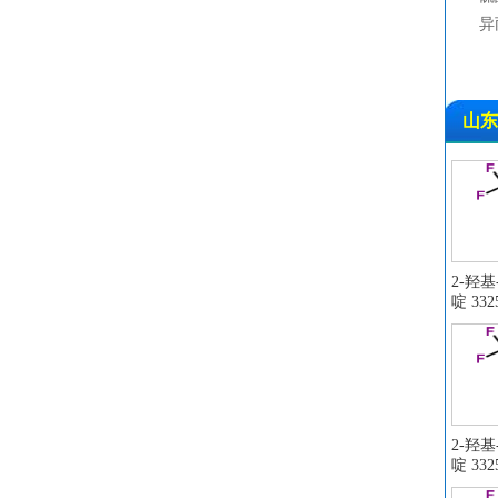
铁
异
山东
2-羟
啶 3325
2-羟
啶 3325