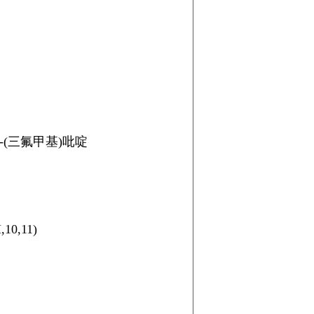
-5-(三氟甲基)吡啶
,10,11)