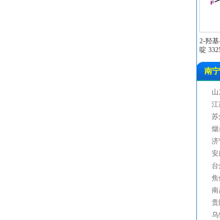
2-羟
啶 3325
南宁
山
江
苏
烟
济
安
台
焦
南
贵
乌