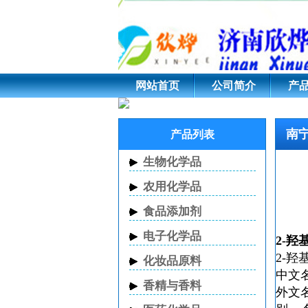
南宁2-羟基-5-三氟甲
网站首页
公司简介
产
南宁
产品列表
生物化学品
农用化学品
食品添加剂
电子化学品
2-羟
2-羟
化妆品原料
中文
香精与香料
外文