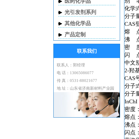
别 
医药化学品
化学
光引发剂系列
分子
其他化学品
CAS
熔 
产品定制
沸 
密 
联系我们
闪 
中文
联系人：郭经理
2-羟
电 话：13065086077
CAS号
传 真：0531-88021677
分子式
地 址：山东省济南新材料产业园
分子量：
InChI
密度： 
熔点： 
沸点： 
闪点： 