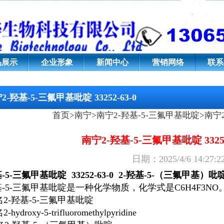
基吡啶;33252-63-0;2-羟基-
品展示
企业形象
新闻中心
营销网络
联系
2-羟基-5-三氟甲基吡啶 33252-63-0
首页
>
南宁
>
南宁2-羟基-5-三氟甲基吡啶
>南宁2
南宁2-羟基-5-三氟甲基吡啶 33252
日期：2025/4/6 14:
基-5-三氟甲基吡啶
33252-63-0
2-羟基-5-（三氟甲基）吡
基-5-三氟甲基吡啶是一种化学物质，化学式是C6H4F3NO
名
2-羟基-5-三氟甲基吡啶
名
2-hydroxy-5-trifluoromethylpyridine