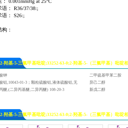
 0.001mmHg at 25°C
： R36/37/38:;
语： S26:;
结构：
2-羟基-5-三氟甲基吡啶;33252-63-0;2-羟基-5-（三氟甲基）吡
酸钾
二甲硫基甲苯二胺
酸铝,10043-01-3；颗粒硫酸铝,液体硫酸铝,无
异己二醇
硫酸铝,块状硫酸铝, 片状硫酸铝,粉状硫酸铝
丙醚,(二异丙基醚;二异丙醚) 108-20-3
新戊二醇
2-羟基-5-三氟甲基吡啶;33252-63-0;2-羟基-5-（三氟甲基）吡