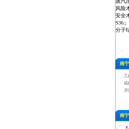
蒸汽压：
风险术语
安全术
S36:;
分子
南宁
乙
硫
铁
异
南宁