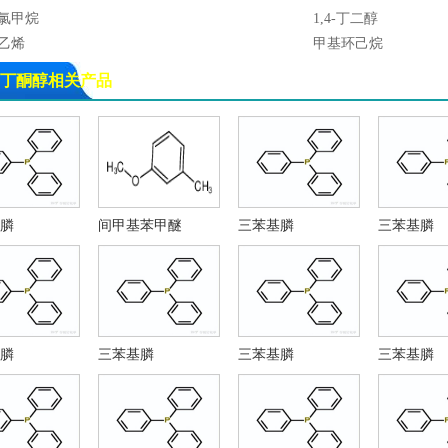
氯甲烷
1,4-丁二醇
乙烯
甲基环己烷
乙烯三胺
三甲基甲醇
丁酮醇相关产品
酸乙烯
叔丁醇
酸乙烯
苯酚
氯乙烯
环己胺
环己胺
肼基甲酸叔丁酯
体异丙醇锂
异丙醇锂
化镁
3-氯苯胺
膦
间甲基苯甲醚
三苯基膦
三苯基膦
二酸二乙酯
原甲酸三乙酯
-甲基-2-丙醇
三甲基甲醇
甲酸十六烷基酯 CAS NO. 26272-90-2
醋酸丙酯
酸乙酯
乙酸丙酯
己酮
乙酸甲酯
膦
三苯基膦
三苯基膦
三苯基膦
酸甲酯
乙烯基苯
乙烯
二甲苯
撑氯
乙酸乙烯酯
氯甲烷
2,3-二氯苯胺