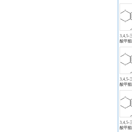
氯化
对
五
间
3,4,
N
酸甲酯
莱
六
四
4
2
3,4,
卡
酸甲酯
对
3
3
液
苄
3,4,
乙
酸甲酯
氟