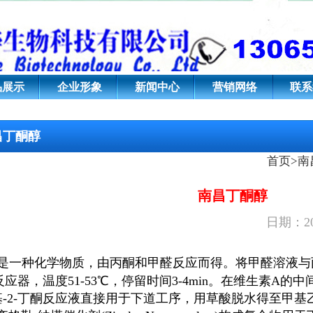
品展示
企业形象
新闻中心
营销网络
联系
昌丁酮醇
首页
>
南
南昌丁酮醇
日期：20
是一种化学物质，由丙酮和甲醛反应而得。将甲醛溶液与丙
反应器，温度51-53℃，停留时间3-4min。在维生素A
基-2-丁酮
反应液直接用于下道工序，用草酸脱水得至甲基