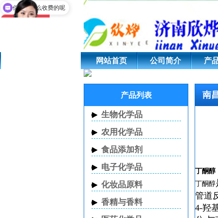
南昌丁酮醇
你们是怎么收费的呢
网站首页
公司简介
产
南
产品列表
生物化学品
农用化学品
食品添加剂
电子化学品
丁酮醇
丁酮醇
化妆品原料
管道
香精与香料
4-羟