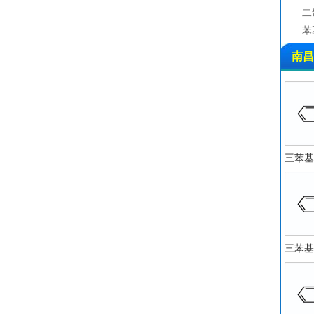
二
苯
二
南昌
醋
乙
三
二
液
氟
三苯基
丙
2
氯
醋
环
三苯基
醋
苯
甲
二