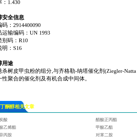
：1.430
醇安全信息
码：2914400090
运输编码：UN 1993
别码：R10
明：S16
醇用途
杀树皮甲虫粉的组分,与齐格勒-纳塔催化剂(Ziegler-Natta
一性聚合的催化剂及有机合成中间体。
丁酮醇相关文章
炭酸
醋酸正丙酯
酸乙烯酯
甲酸乙酯
异丙胺
对苯二胺