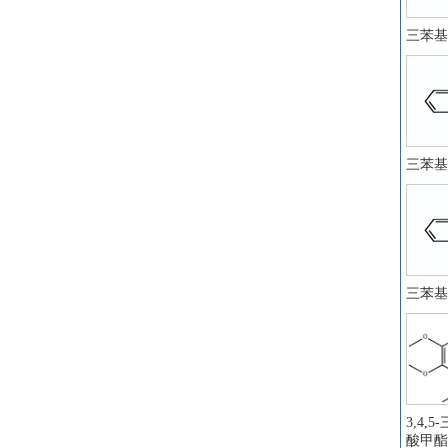
叔
三苯基
甲
硼
过
无
氯
三苯基
苯
对
氯
4
6-
三苯基
羧
阿
7
甲
败
丙
1-
3,4,
酸甲酯
2;
氯化