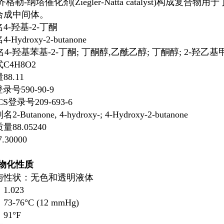
齐格勒-纳塔催化剂(Ziegler-Natta catalyst)构
合成中间体。
名
4-羟基-2-丁酮
名
4-Hydroxy-2-butanone
名
4-羟基苯基-2-丁酮; 丁酮醇,乙酰乙醇; 丁酮醇; 2-羟乙基
式
C4H8O2
量
88.11
登录号
590-90-9
ECS登录号
209-693-6
别名
2-Butanone, 4-hydroxy-; 4-Hydroxy-2-butanone
质量
88.05240
7.30000
物化性质
与性状：无色和透明液体
1.023
3-76°C (12 mmHg)
91°F