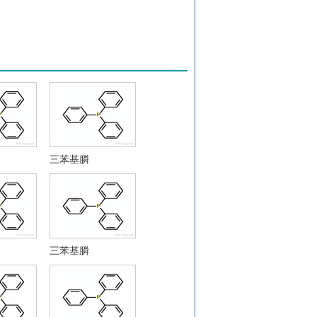
三苯基膦
三苯基膦