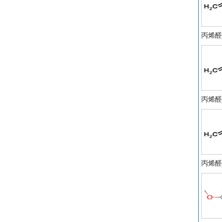
3
2
2
丙烯醛
对
烯丙
氟硼
氟
3
丙烯醛
己
氨
一
环
败
丙
丙烯醛
马
顺
1
酸