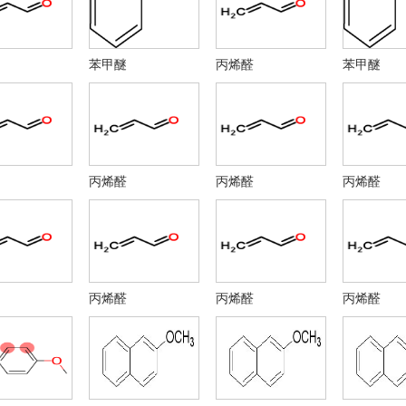
-甲基-2-丁烯醛
三苯基膦
，4，6-三羟基-1，3，5-三嗪
间甲基苯甲醚
-萘甲醚
2-甲氧基萘
苯甲醚
丙烯醛
苯甲醚
甲基苯甲醚
烯丙基胺
基腈 CAS 109-75-1
烯丙基氰 CAS 109-75-
酸钾 CAS: 14075-53-7
氟硼酸铵 CAS 13826-8
钛酸钾 CAS号:16919-27-0
氟锆酸 CAS 12021-95
,4,5-三甲氧基苯甲酸甲酯
顺丁烯二酸酐
丙烯醛
丙烯醛
丙烯醛
二酸
1-氨基乙烷
基乙烷
乙胺
乙胺
3-氯-1,2-环氧丙烷
氧氯丙烷
丙烯酸乙酯
脂酸
精丙烯酸
烯酸
3，5-三嗪
丙烯醛
丙烯醛
丙烯醛
来酸酐
乙烯基氰
酐
亚硝酸钠
,2-二甲氧基乙烷
乙二醇二甲醚
式亚硫酸钠
亚硫酸氢钠