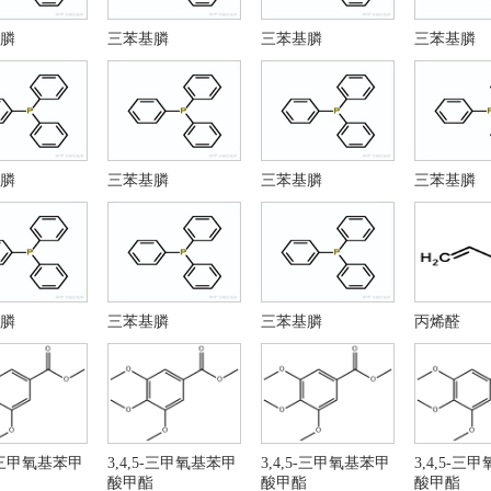
丁醇
2-甲基-2-丙醇
膦
三苯基膦
三苯基膦
三苯基膦
基叔丁基醚
原硼酸
酸
引发剂BPO
氧化苯甲酰
过氧化二苯甲酰
水氯化铁
三氯化铁
化铁
亚甲基氯
膦
三苯基膦
三苯基膦
三苯基膦
甲醚
盐酸阿比朵尔
苯醌
3-氨基巴豆酸乙酯
乙酰乙酸乙酯
4-溴乙酰乙酸乙酯
-吲哚-3-硝基酚
5-乙酰氧基-1,2-二
 溴-5- 羟基-1-甲基 -2-苯基硫甲基 -1H-吲哚- 3-
1,4-二溴丁烷
膦
三苯基膦
三苯基膦
丙烯醛
酸乙酯
司匹林
5-乙酰氧基-6-溴-2-(
-氯-1,4-二氢-4-氧代-3-喹啉羧酸乙酯
酸乙酯
苯甲醚
醇镁
4-羟基-2-丁酮
脂醛
烯丙醛
烯醛
3,4-二氢-7-羟基-2(1H
(2,3-二氯苯基)哌嗪盐酸盐 CAS: 119532-26-
氯甲酸十六酯
5-三甲氧基苯甲
3,4,5-三甲氧基苯甲
3,4,5-三甲氧基苯甲
3,4,5-三
酸甲酯
酸甲酯
酸甲酯
41202-77-1
亚砜 CAS 7719-09-7
氯甲酸十六烷基酯 CAS NO