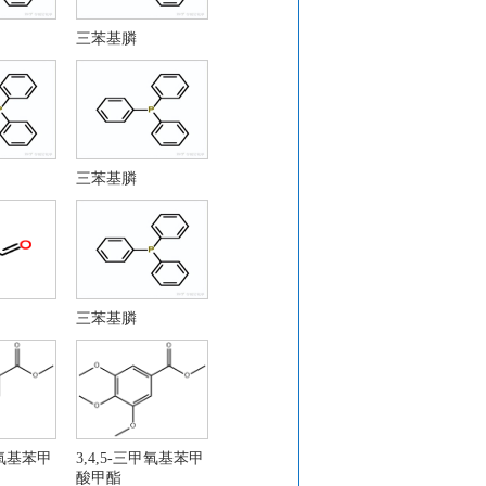
三苯基膦
三苯基膦
甲基吲哚-3-羧酸乙酯
三苯基膦
溴甲基)-1-甲基-1H-吲哚-3-羧
)-喹啉酮 CAS：22246-18-0
甲氧基苯甲
3,4,5-三甲氧基苯甲
酸甲酯
. 26272-90-2