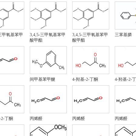
化苯乙烯
间苯二甲醚
戊烯醛
环戊酮
二腈
甲酸钾
六(烷)基氯甲酸酯
二氯乙烷
5-三甲氧基苯甲
3,4,5-三甲氧基苯甲
3,4,5-三甲氧基苯甲
三苯基膦
蚁酸
氟硼酸 CAS 16872-11-
酸甲酯
酸甲酯
酸
苯甲酸
-甲基-吡咯烷酮
甲基吡咯烷酮
-甲基-A-吡咯烷酮
N-甲基吡咯烷
-甲基-2-吡咯烷酮
N-甲基吡咯烷酮
戊烷
98.5%氰尿酸
间甲基苯甲醚
4-羟基-2-丁酮
4-羟基-2-
聚氰酸
苄酸
苯基膦
乙二醇
滑石
铜铁试剂
己二醇
草酸二甲酯
丁基锂
碳酸二苯酯
-2-丁酮
丙烯醛
丙烯醛
丙烯醛
甲氨基二硫代甲酸钠
二甲基二硫醚
-溴萘
3-氨基吡啶