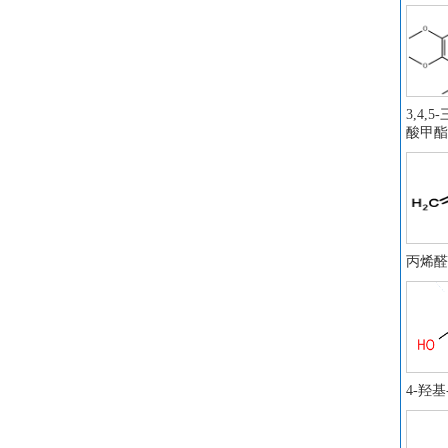
氧
异
丙
十
3,4,
苯
酸甲酯
苯
1
N
1
正
丙烯醛
三
三
水
异
正
4-羟基
二
1