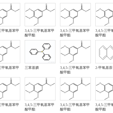
亚砜 CAS RN: 7719-09-7
3-氯苯胺
苯二甲醚
去氢表雄酮
硫化二磷
3-氯苯硼酸
氯溴苯
间氯碘苯
5-三甲氧基苯甲
3,4,5-三甲氧基苯甲
3,4,5-三甲氧基苯甲
3,4,5-三
-羟基丁二酰亚胺
4-硝基苯胺
酸甲酯
酸甲酯
酸甲酯
克酮
(3R,3AS,6AR)-六氢呋
氢-呋喃并[2,3-B]呋喃-3-醇
1,4-丁二醇
氢呋喃
苯硼酸
-雄烯二酮
固体甲醇镁
-溴噻吩
葡萄糖酸内酯
5-三甲氧基苯甲
三苯基膦
3,4,5-三甲氧基苯甲
2-甲氧基萘
格列净
N-甲基吗啉
酸甲酯
溴氟苯
伊鲁替尼
-氯苯胺
3-氯苯胺
-甲基-1H-吡唑并[3,4-D]嘧啶-4-胺
3-氨基-5-(4-苯氧基苯
体甲醇镁
邻二氯苯
氧基乙醛
安息香酸
5-三甲氧基苯甲
3,4,5-三甲氧基苯甲
3,4,5-三甲氧基苯甲
3,4,5-三
酸正丙酯
氟硅酸钾
酸甲酯
酸甲酯
酸甲酯
硼酸锂
氟钛酸铵