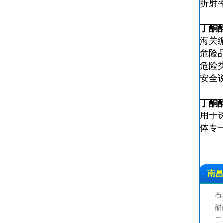
折射率
丁酮
海关编
危险品
危险类
安全说
丁酮
用于诱
体专
南昌
石
醋
二