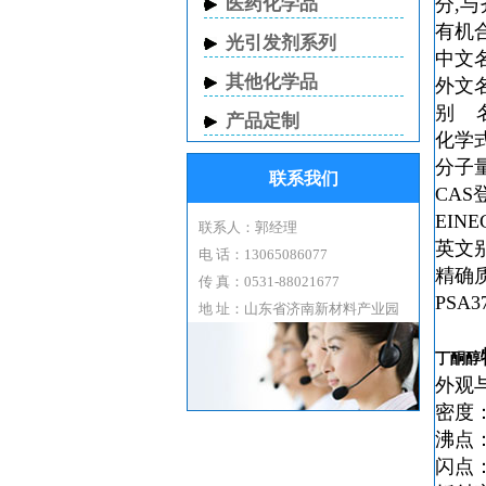
医药化学品
分,与
有机
光引发剂系列
中文
其他化学品
外文
别 
产品定制
化学
分子
联系我们
CAS
EIN
联系人：郭经理
英文
电 话：13065086077
精确
传 真：0531-88021677
PSA
3
地 址：山东省济南新材料产业园
丁酮醇
外观
密度：
沸点：7
闪点：