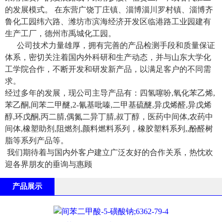
的发展模式。 在东营广饶丁庄镇、淄博淄川罗村镇、淄博齐
鲁化工园纬六路、潍坊市滨海经济开发区临港路工业园建有
生产工厂，德州市禹城化工园。
公司技术力量雄厚，拥有完善的产品检测手段和质量保证
体系，密切关注着国内外科研和生产动态，并与山东大学化
工学院合作，不断开发和研发新产品，以满足客户的不同需
求。
经过多年的发展，现公司主导产品有：四氢噻吩,氧化苯乙烯,
苯乙酮,间苯二甲醚,2-氰基吡嗪,二甲基硫醚,异戊烯醛,异戊烯
醇,环戊酮,丙二腈,偶氮二异丁腈,叔丁醇，医药中间体,农药中
间体,橡塑助剂,阻燃剂,颜料燃料系列，橡胶塑料系列,,酚醛树
脂等系列产品等。
我们期待着与国内外客户建立广泛友好的合作关系，热忱欢
迎各界朋友的垂询与惠顾
产品展示