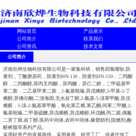
网站首页
产品展示
公司简介
联系我们
公司资讯
技术文章
公司简介
济南欣烨生物科技有限公司是一家集科研，销售四氢噻吩,防
黄剂，丁酰肼原药，防黄剂HN-130，防黄剂HN-150，二丙酮
醇，二丙酮醇,异丙叉丙酮，异丙醚，异己二醇，二甲硫基甲
苯二胺，二乙基甲苯二胺，2-氰基吡嗪,异戊烯醇,3-甲基-2-丁
烯醇,异佛尔酮,二溴海因,无水叔丁醇,2-氨基-5-溴苯甲酸,异戊
烯醛，5-溴-2-氨基苯甲酸，氧化苯乙烯,苯乙酮,间苯二甲醚,2-
氰基吡嗪,二甲基硫醚,异戊烯醛,异戊烯醇,环戊酮,丙二腈,偶氮
二异丁腈,叔丁醇,医药中间体,农药中间体,橡塑助剂,阻燃剂,酚
醛树脂等系列产品。
采用轻资产的发展路线，采用参股、租赁工厂，或者代加工