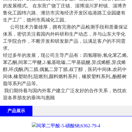
的发展模式。 在东营广饶丁庄镇、淄博淄川罗村镇、淄博齐
鲁化工园纬六路、潍坊市滨海经济开发区临港路工业园建有
生产工厂，德州市禹城化工园。
公司技术力量雄厚，拥有完善的产品检测手段和质量保证
体系，密切关注着国内外科研和生产动态，并与山东大学化
工学院合作，不断开发和研发新产品，以满足客户的不同需
求。
经过多年的发展，现公司主导产品有：四氢噻吩,氧化苯乙烯,
苯乙酮,间苯二甲醚,2-氰基吡嗪,二甲基硫醚,异戊烯醛,异戊烯
醇,环戊酮,丙二腈,偶氮二异丁腈,叔丁醇，医药中间体,农药中
间体,橡塑助剂,阻燃剂,颜料燃料系列，橡胶塑料系列,,酚醛树
脂等系列产品等。
我们期待着与国内外客户建立广泛友好的合作关系，热忱欢
迎各界朋友的垂询与惠顾
产品展示