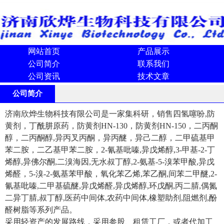
网站首页
产品展示
公司简介
联系我们
公司资讯
技术文章
公司简介
济南欣烨生物科技有限公司是一家集科研，销售四氢噻吩,防
黄剂，丁酰肼原药，防黄剂HN-130，防黄剂HN-150，二丙酮
醇，二丙酮醇,异丙叉丙酮，异丙醚，异己二醇，二甲硫基甲
苯二胺，二乙基甲苯二胺，2-氰基吡嗪,异戊烯醇,3-甲基-2-丁
烯醇,异佛尔酮,二溴海因,无水叔丁醇,2-氨基-5-溴苯甲酸,异戊
烯醛，5-溴-2-氨基苯甲酸，氧化苯乙烯,苯乙酮,间苯二甲醚,2-
氰基吡嗪,二甲基硫醚,异戊烯醛,异戊烯醇,环戊酮,丙二腈,偶氮
二异丁腈,叔丁醇,医药中间体,农药中间体,橡塑助剂,阻燃剂,酚
醛树脂等系列产品。
采用轻资产的发展路线，采用参股、租赁工厂，或者代加工