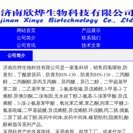
网站首页
产品展示
公司简介
联系我们
公司资讯
技术文章
公司简介
济南欣烨生物科技有限公司是一家集科研，销售四氢噻吩,防
黄剂，丁酰肼原药，防黄剂HN-130，防黄剂HN-150，二丙酮
醇，二丙酮醇,异丙叉丙酮，异丙醚，异己二醇，二甲硫基甲
苯二胺，二乙基甲苯二胺，2-氰基吡嗪,异戊烯醇,3-甲基-2-丁
烯醇,异佛尔酮,二溴海因,无水叔丁醇,2-氨基-5-溴苯甲酸,异戊
烯醛，5-溴-2-氨基苯甲酸，氧化苯乙烯,苯乙酮,间苯二甲醚,2-
氰基吡嗪,二甲基硫醚,异戊烯醛,异戊烯醇,环戊酮,丙二腈,偶氮
二异丁腈,叔丁醇,医药中间体,农药中间体,橡塑助剂,阻燃剂,酚
醛树脂等系列产品。
采用轻资产的发展路线，采用参股、租赁工厂，或者代加工