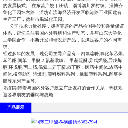
的发展模式。 在东营广饶丁庄镇、淄博淄川罗村镇、淄博齐
鲁化工园纬六路、潍坊市滨海经济开发区临港路工业园建有
生产工厂，德州市禹城化工园。
公司技术力量雄厚，拥有完善的产品检测手段和质量保证
体系，密切关注着国内外科研和生产动态，并与山东大学化
工学院合作，不断开发和研发新产品，以满足客户的不同需
求。
经过多年的发展，现公司主导产品有：四氢噻吩,氧化苯乙烯,
苯乙酮,间苯二甲醚,2-氰基吡嗪,二甲基硫醚,异戊烯醛,异戊烯
醇,环戊酮,丙二腈,偶氮二异丁腈,叔丁醇，医药中间体,农药中
间体,橡塑助剂,阻燃剂,颜料燃料系列，橡胶塑料系列,,酚醛树
脂等系列产品等。
我们期待着与国内外客户建立广泛友好的合作关系，热忱欢
迎各界朋友的垂询与惠顾
产品展示